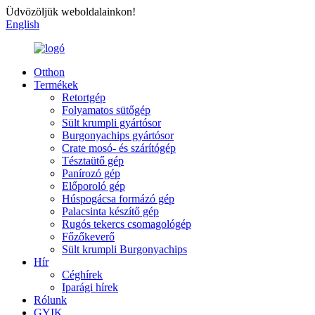
Üdvözöljük weboldalainkon!
English
Otthon
Termékek
Retortgép
Folyamatos sütőgép
Sült krumpli gyártósor
Burgonyachips gyártósor
Crate mosó- és szárítógép
Tésztaütő gép
Panírozó gép
Előporoló gép
Húspogácsa formázó gép
Palacsinta készítő gép
Rugós tekercs csomagológép
Főzőkeverő
Sült krumpli Burgonyachips
Hír
Céghírek
Iparági hírek
Rólunk
GYIK