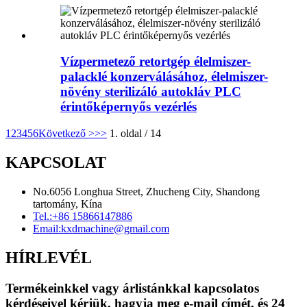
Vízpermetező retortgép élelmiszer-
palacklé konzerválásához, élelmiszer-
növény sterilizáló autokláv PLC
érintőképernyős vezérlés
1
2
3
4
5
6
Következő >
>>
1. oldal / 14
KAPCSOLAT
No.6056 Longhua Street, Zhucheng City, Shandong
tartomány, Kína
Tel.:
+86 15866147886
Email:
kxdmachine@gmail.com
HÍRLEVÉL
Termékeinkkel vagy árlistánkkal kapcsolatos
kérdéseivel kérjük, hagyja meg e-mail címét, és 24