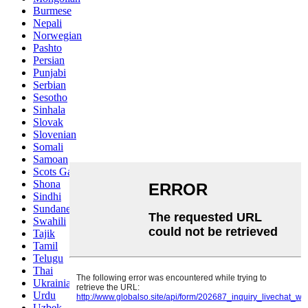
Burmese
Nepali
Norwegian
Pashto
Persian
Punjabi
Serbian
Sesotho
Sinhala
Slovak
Slovenian
Somali
Samoan
Scots Gaelic
Shona
Sindhi
Sundanese
Swahili
Tajik
Tamil
Telugu
Thai
Ukrainian
Urdu
Uzbek