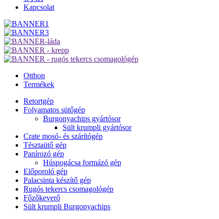
Kapcsolat
Otthon
Termékek
Retortgép
Folyamatos sütőgép
Burgonyachips gyártósor
Sült krumpli gyártósor
Crate mosó- és szárítógép
Tésztaütő gép
Panírozó gép
Húspogácsa formázó gép
Előporoló gép
Palacsinta készítő gép
Rugós tekercs csomagológép
Főzőkeverő
Sült krumpli Burgonyachips