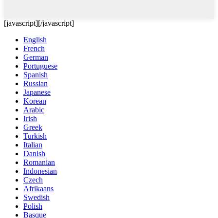
[javascript]
[/javascript]
English
French
German
Portuguese
Spanish
Russian
Japanese
Korean
Arabic
Irish
Greek
Turkish
Italian
Danish
Romanian
Indonesian
Czech
Afrikaans
Swedish
Polish
Basque