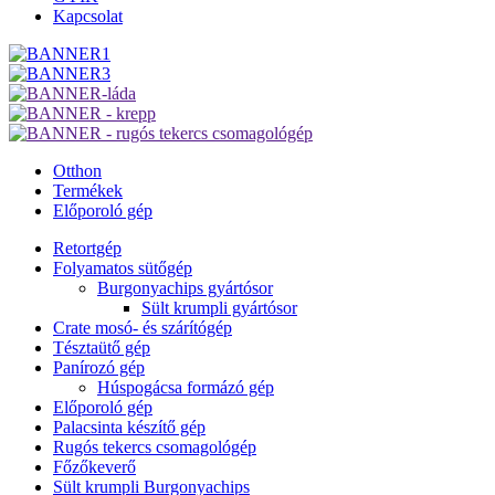
Kapcsolat
Otthon
Termékek
Előporoló gép
Retortgép
Folyamatos sütőgép
Burgonyachips gyártósor
Sült krumpli gyártósor
Crate mosó- és szárítógép
Tésztaütő gép
Panírozó gép
Húspogácsa formázó gép
Előporoló gép
Palacsinta készítő gép
Rugós tekercs csomagológép
Főzőkeverő
Sült krumpli Burgonyachips