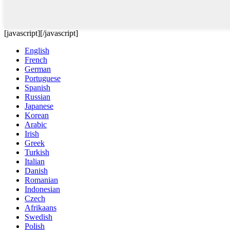
[javascript]
[/javascript]
English
French
German
Portuguese
Spanish
Russian
Japanese
Korean
Arabic
Irish
Greek
Turkish
Italian
Danish
Romanian
Indonesian
Czech
Afrikaans
Swedish
Polish