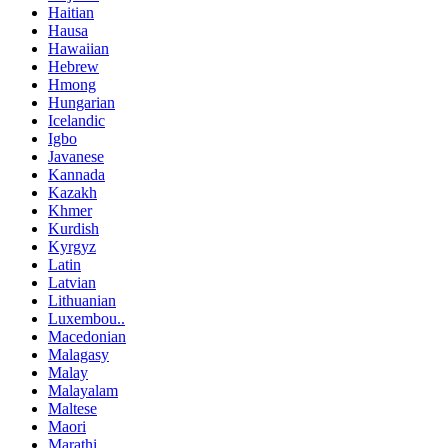
Haitian
Hausa
Hawaiian
Hebrew
Hmong
Hungarian
Icelandic
Igbo
Javanese
Kannada
Kazakh
Khmer
Kurdish
Kyrgyz
Latin
Latvian
Lithuanian
Luxembou..
Macedonian
Malagasy
Malay
Malayalam
Maltese
Maori
Marathi