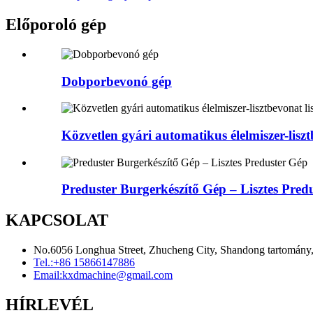
Előporoló gép
Dobporbevonó gép
Közvetlen gyári automatikus élelmiszer-liszt
Preduster Burgerkészítő Gép – Lisztes Pred
KAPCSOLAT
No.6056 Longhua Street, Zhucheng City, Shandong tartomány
Tel.:
+86 15866147886
Email:
kxdmachine@gmail.com
HÍRLEVÉL