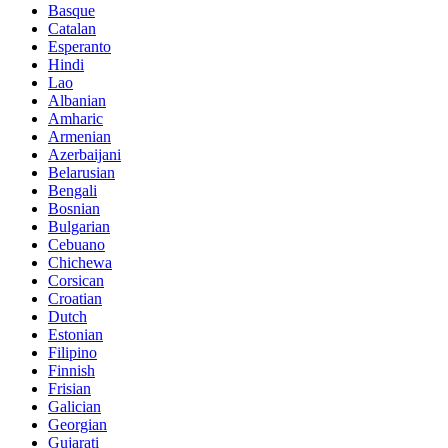
Basque
Catalan
Esperanto
Hindi
Lao
Albanian
Amharic
Armenian
Azerbaijani
Belarusian
Bengali
Bosnian
Bulgarian
Cebuano
Chichewa
Corsican
Croatian
Dutch
Estonian
Filipino
Finnish
Frisian
Galician
Georgian
Gujarati