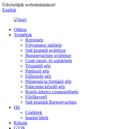
Üdvözöljük weboldalainkon!
English
Otthon
Termékek
Retortgép
Folyamatos sütőgép
Sült krumpli gyártósor
Burgonyachips gyártósor
Crate mosó- és szárítógép
Tésztaütő gép
Panírozó gép
Előporoló gép
Húspogácsa formázó gép
Palacsinta készítő gép
Rugós tekercs csomagológép
Főzőkeverő
Sült krumpli Burgonyachips
Hír
Céghírek
Iparági hírek
Rólunk
GYIK