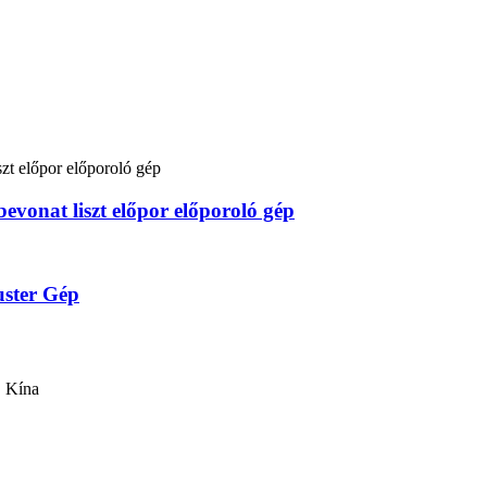
bevonat liszt előpor előporoló gép
uster Gép
, Kína